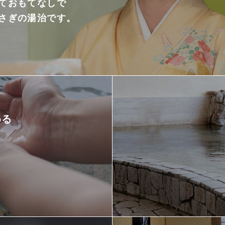
ておもてなしで
さぎの湯治です。
める