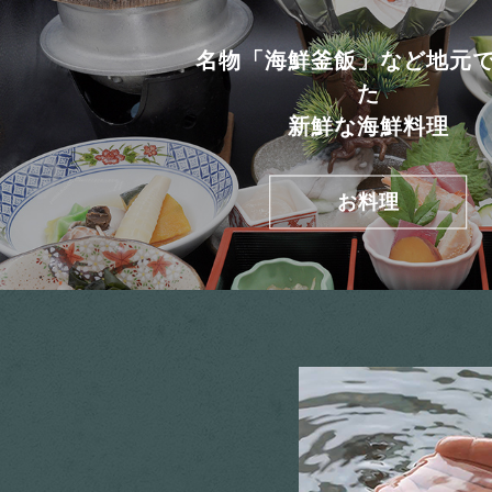
名物「海鮮釜飯」など地元
た
新鮮な海鮮料理
お料理