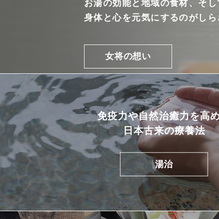
お湯の効能と地域の食材、そし
身体と心を元気にするのがしら
女将の想い
免疫力や自然治癒力を高
日本古来の療養法
湯治