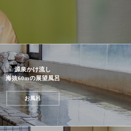
源泉かけ流し
海抜60mの展望風呂
お風呂