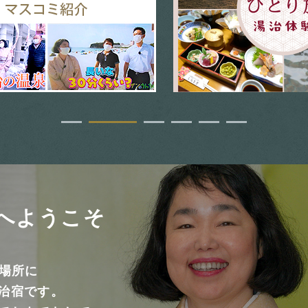
へようこそ
る場所に
治宿です。