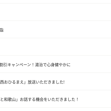
詣
割引キャンペーン！湯治で心身健やかに
関西おひるまえ」放送いただきました!
っと和歌山」お話する機会をいただきました！