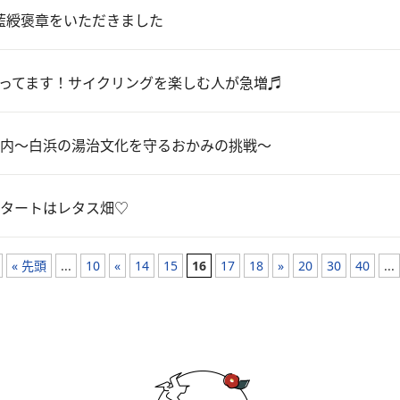
藍綬褒章をいただきました
ってます！サイクリングを楽しむ人が急増♬
案内～白浜の湯治文化を守るおかみの挑戦～
スタートはレタス畑♡
« 先頭
...
10
«
14
15
16
17
18
»
20
30
40
...