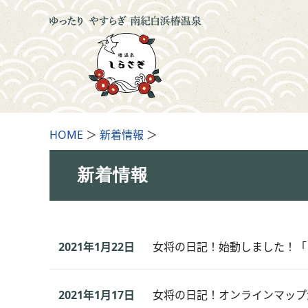
HOME
＞
新着情報
＞
新着情報
2021年1月22日
女将の日記！始動しました！「
2021年1月17日
女将の日記！オンラインマップ