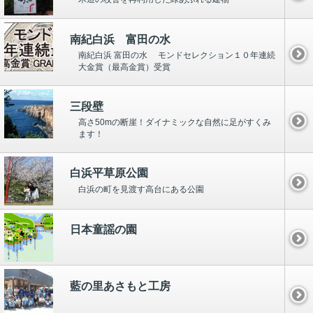
南紀白浜 富田の水
南紀白浜 富田の水 モンドセレクション１０年連続
大金賞（最高金賞）受賞
三段壁
高さ50mの断崖！ダイナミックな自然に足がすくみ
ます！
白浜平草原公園
白浜の町を見渡す高台にある公園
日本童謡の園
藍の里あさもと工房