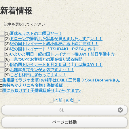
新着情報
記事を選択してください
夏休みラストの土曜日だー！
ドローンで撮影した写真が届きました。すごい！！
紀の国トレイナート椿小学校に地上絵に完成！！
紀の国トレイナート「TSUBAKI PIZZA」作り！
いよいよ明日！紀の国トレイナート椿DAY！前日準備中☆
一息ついてお客様との夏を振り返る時間
紀の国トレイナート８月２５日（土）は椿DAY！！
お部屋食プランが人気ですよ～！！
こども縁日にぎわってます～！
□
生電話でラジオ出演♪お相手はEXILE三代目 J Soul Brothersさん
□
お持ちかえりにも名物！海鮮釜飯
□
雨にも負けず！子供縁日盛り上がってます♪
*.前
|
#.次
31
ページに移動