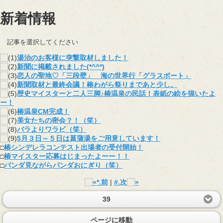
新着情報
記事を選択してください
湯治のお客様に突撃取材しました！
新聞に掲載されました(*^^*)
恋人の聖地♡「三段壁」 海の世界行「グラスボート」
新聞取材と最終会議！椿わがら祭りまであと少し。
歴史マイスターと二人三脚♪椿温泉の民話！表紙の絵を描いたよ
ー！
椿温泉CM完成！
美女たちの密会？！（笑）
バラよりワラビ（笑）
5月３日～５日は菖蒲湯をご用意しています！
□
椿シンデレラコンテスト出場者の受付開始！
□
椿マイスター応募はじまったよーー！！
□
パンダ見ながらパンダおにぎり（笑）
*.前
|
#.次
39
ページに移動