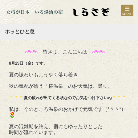
ホッとひと息
○*○*○
皆さま。こんにちは
○*○*○
8月29日（金）です。
夏の賑わいもようやく落ち着き
秋の気配が漂う「椿温泉」のお天気は、曇り。
＊＊＊
＊＊＊
夏の疲れが出てくる頃なのでお気をつけ下さいね
私は、今のところ温泉のおかげで元気です（*＾＾*）
夏の混雑期を終え、宿にもゆったりとした
時間が流れています。