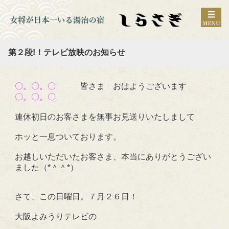
第２段!！テレビ放映のお知らせ
〇。〇。〇
皆さま おはようございます
〇。〇。〇
連休初日のお客さまを無事お見送りいたしまして
ホッと一息ついております。
お越しいただいたお客さま、本当にありがとうござい
ました（*＾＾*）
さて、この日曜日。７月２６日！
大阪よみうりテレビの