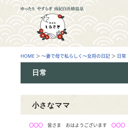
HOME
＞
～妻で母で私らしく～女将の日記
＞
日常
日常
小さなママ
〇〇〇
皆さま おはようございます
〇〇〇