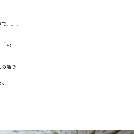
りで。。。。
＾＾*）
んの隣で
弟に