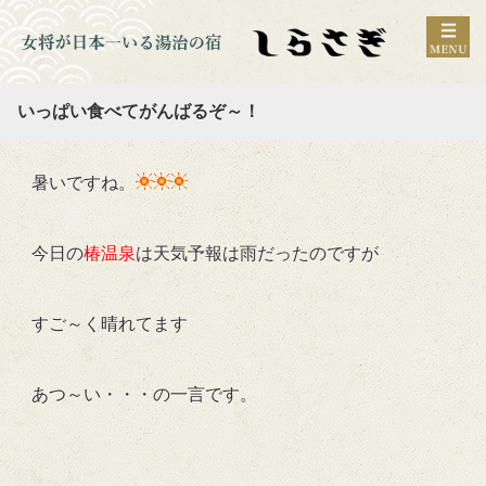
いっぱい食べてがんばるぞ～！
暑いですね。
今日の
椿温泉
は天気予報は雨だったのですが
すご～く晴れてます
あつ～い・・・の一言です。