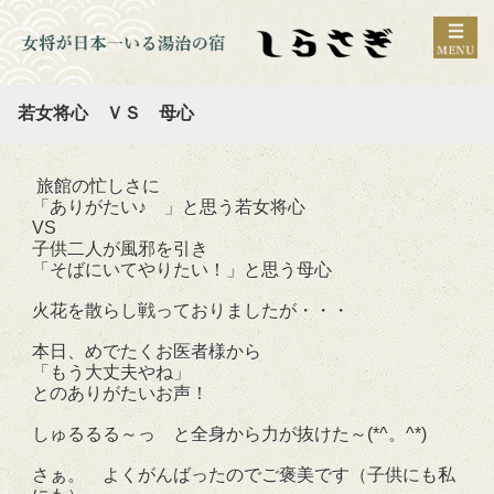
若女将心 ＶＳ 母心
旅館の忙しさに
「ありがたい♪ 」と思う若女将心
VS
子供二人が風邪を引き
「そばにいてやりたい！」と思う母心
火花を散らし戦っておりましたが・・・
本日、めでたくお医者様から
「もう大丈夫やね」
とのありがたいお声！
しゅるるる～っ と全身から力が抜けた～(*^。^*)
さぁ。 よくがんばったのでご褒美です（子供にも私