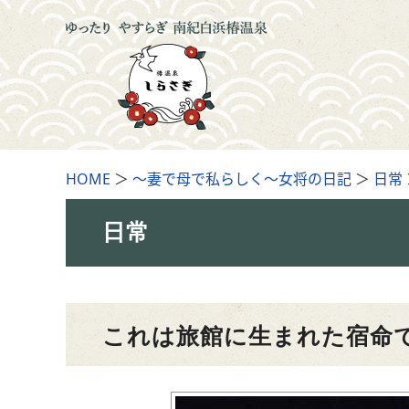
HOME
＞
～妻で母で私らしく～女将の日記
＞
日常
日常
これは旅館に生まれた宿命