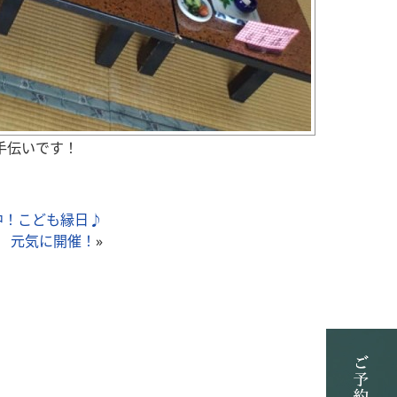
手伝いです！
中！こども縁日♪
元気に開催！
»