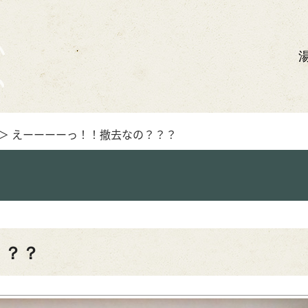
＞ えーーーーっ！！撤去なの？？？
？？？