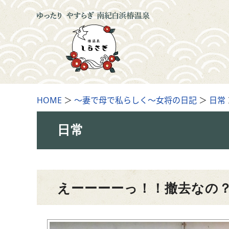
HOME
＞
～妻で母で私らしく～女将の日記
＞
日常
日常
えーーーーっ！！撤去なの