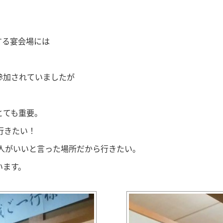
」
する宴会場には
参加されていましたが
！
とても重要。
行きたい！
人がいいと言った場所だから行きたい。
います。