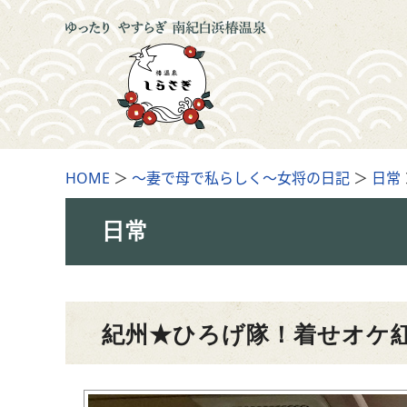
HOME
＞
～妻で母で私らしく～女将の日記
＞
日常
日常
紀州★ひろげ隊！着せオケ