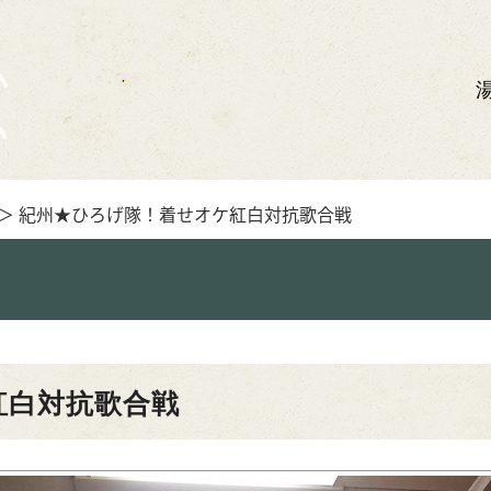
＞ 紀州★ひろげ隊！着せオケ紅白対抗歌合戦
紅白対抗歌合戦