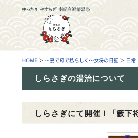
HOME
＞
～妻で母で私らしく～女将の日記
＞
日常
しらさぎの湯治について
しらさぎにて開催！「籔下