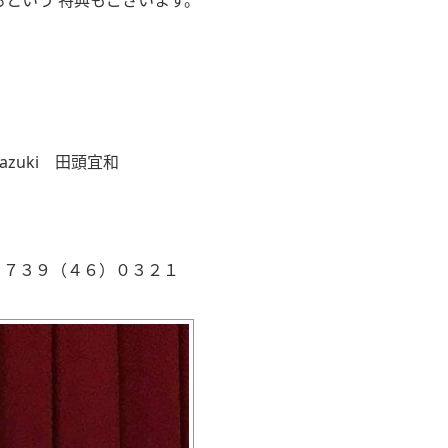
という 特典もございます。
azuki 田頭宜和
０７３９（４６）０３２１