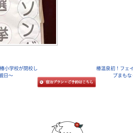
る椿小学校が閉校し
椿温泉初！フェ
観日～
プまもな