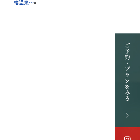
椿温泉～
»