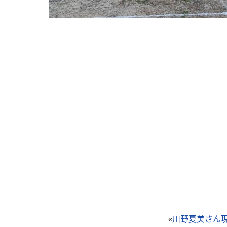
«
川野夏美さん