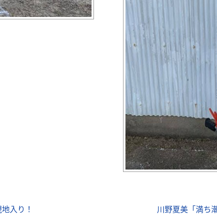
現地入り！
川野夏美「満ち