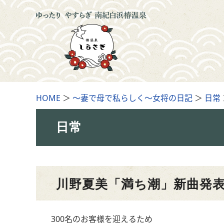
HOME
＞
～妻で母で私らしく～女将の日記
＞
日常
日常
川野夏美「満ち潮」新曲発表
300名のお客様を迎えるため