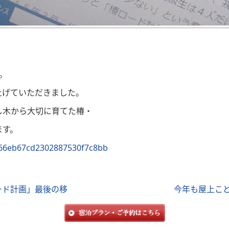
。
上げていただきました。
し木から大切に育てた椿
・
ます。
4e66eb67cd2302887530f7c8bb
ード計画」最後の移
今年も屋上こ