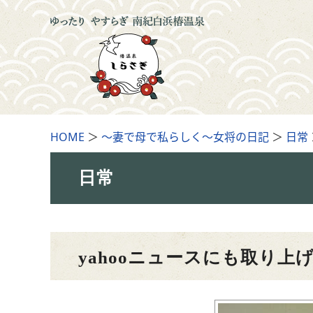
HOME
＞
～妻で母で私らしく～女将の日記
＞
日常
日常
yahooニュースにも取り