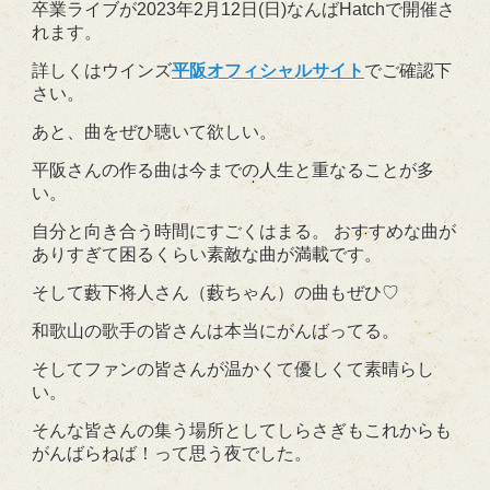
卒業ライブが2023年2月12日(日)なんばHatchで開催さ
れます。
詳しくはウインズ
平阪オフィシャルサイト
でご確認下
さい。
あと、曲をぜひ聴いて欲しい。
平阪さんの作る曲は今までの人生と重なることが多
い。
自分と向き合う時間にすごくはまる。 おすすめな曲が
ありすぎて困るくらい素敵な曲が満載です。
そして藪下将人さん（藪ちゃん）の曲もぜひ♡
和歌山の歌手の皆さんは本当にがんばってる。
そしてファンの皆さんが温かくて優しくて素晴らし
い。
そんな皆さんの集う場所としてしらさぎもこれからも
がんばらねば！って思う夜でした。