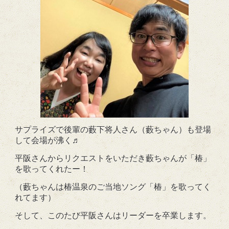
サプライズで後輩の藪下将人さん（藪ちゃん）も登場
して会場が沸く♬
平阪さんからリクエストをいただき藪ちゃんが「椿」
を歌ってくれたー！
（藪ちゃんは椿温泉のご当地ソング「椿」を歌ってく
れてます）
そして、このたび平阪さんはリーダーを卒業します。