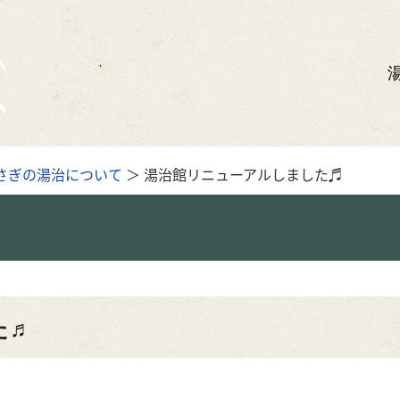
さぎの湯治について
＞ 湯治館リニューアルしました♬
た♬