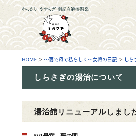
HOME
＞
～妻で母で私らしく～女将の日記
＞
しら
しらさぎの湯治について
湯治館リニューアルしまし
501号室
夢の間