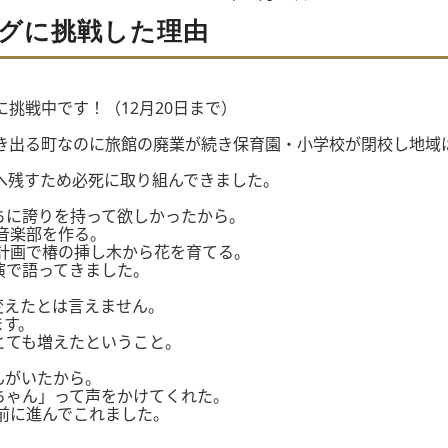
グに挑戦した理由
挑戦中です！（12月20日まで）
湧き出る町なのに旅館の廃業が続き保育園・小学校が閉校し地域
へ残すため必死に取り組んできました。
ちに誇りを持って欲しかったから。
音楽部を作る。
計画で椿の挿し木から花を育てる。
演で語ってきました。
変えたとは言えません。
ます。
とても増えたということ。
んがいたから。
ちゃん」って声をかけてくれた。
前に進んでこれました。