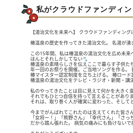
私がクラウドファンディン
【湯治文化を未来へ】 クラウドファンディングに
椿温泉の歴史を作ってきた湯治文化。 名湯が
この15年間、私は椿温泉の湯治文化を広め未来
ほんとそれしかしてない
椿温泉の素晴らしさを伝えここで暮らす子供た
年一回のお祭りを開催。ご当地ソングを作る。 
椿マイスター認定制度を立ち上げる。 椿ロード
椿温泉の湯治文化をテレビ・ラジオ・新聞・講
私のやってきたことは目に見えて何かを大きく
それでもひとつ自信を持って言えることがあり
それは、取り巻く人が確実に変わった、そして
今までがんばれてこれたのは支えてくれた皆さ
「女将ー！」「熊野さん」「幸代さん」「さっ
だから踏ん張れた。 病気の痛みにも負けないで