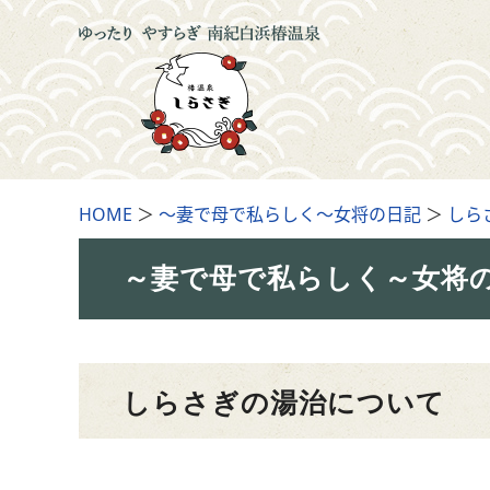
HOME
＞
～妻で母で私らしく～女将の日記
＞
しら
～妻で母で私らしく～女将
しらさぎの湯治について