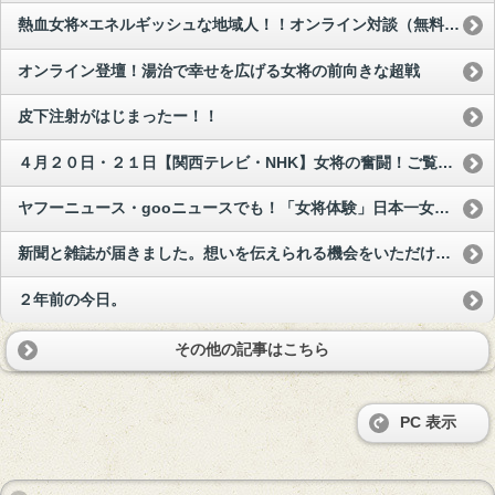
熱血女将×エネルギッシュな地域人！！オンライン対談（無料配信）
オンライン登壇！湯治で幸せを広げる女将の前向きな超戦
皮下注射がはじまったー！！
４月２０日・２１日【関西テレビ・NHK】女将の奮闘！ご覧下さい♡
ヤフーニュース・gooニュースでも！「女将体験」日本一女将のいる宿へ掲載されました
新聞と雑誌が届きました。想いを伝えられる機会をいただけ感謝です。
２年前の今日。
その他の記事はこちら
PC 表示